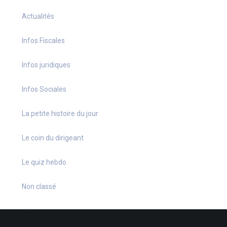
Actualités
Infos Fiscales
Infos juridiques
Infos Sociales
La petite histoire du jour
Le coin du dirigeant
Le quiz hebdo
Non classé
quizz