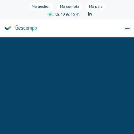
Ma gestion
Ma compta
Ma paie
Tél.
: 02 40 92 15 41