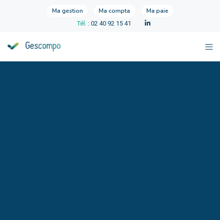
Ma gestion
Ma compta
Ma paie
Tél.
: 02 40 92 15 41