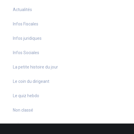
Actualités
Infos Fiscales
Infos juridiques
Infos Sociales
La petite histoire du jour
Le coin du dirigeant
Le quiz hebdo
Non classé
quizz