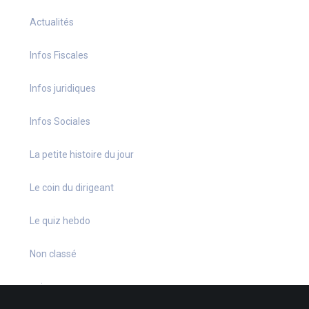
Actualités
Infos Fiscales
Infos juridiques
Infos Sociales
La petite histoire du jour
Le coin du dirigeant
Le quiz hebdo
Non classé
quizz