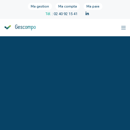
Ma gestion
Ma compta
Ma paie
Tél.
: 02 40 92 15 41