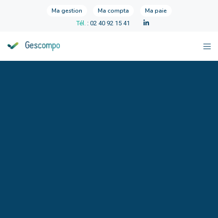
Ma gestion
Ma compta
Ma paie
Tél.
: 02 40 92 15 41