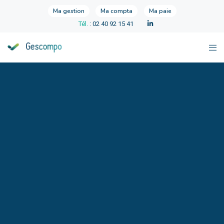
Ma gestion
Ma compta
Ma paie
Tél.
: 02 40 92 15 41