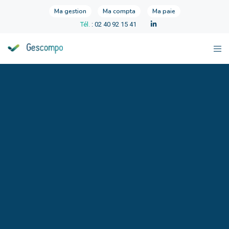
Ma gestion
Ma compta
Ma paie
Tél.
: 02 40 92 15 41