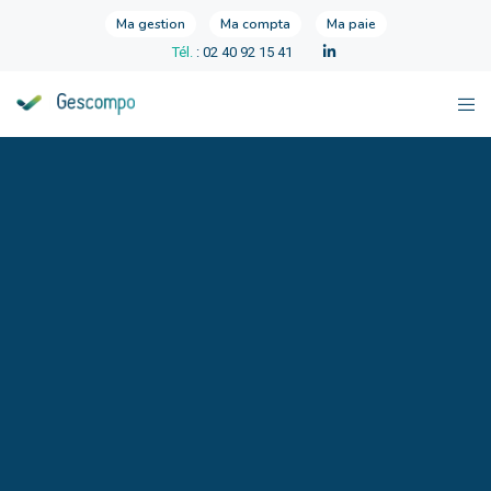
Ma gestion
Ma compta
Ma paie
Tél.
: 02 40 92 15 41