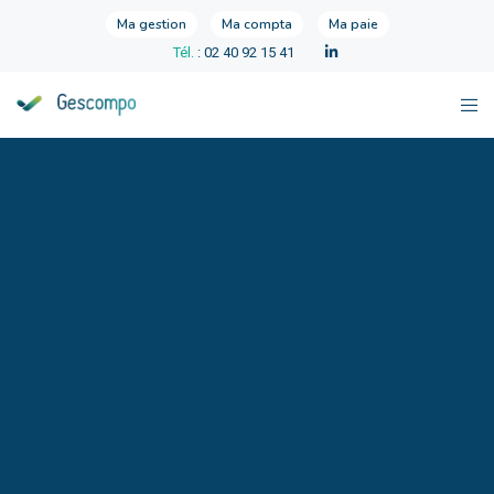
Ma gestion
Ma compta
Ma paie
Tél.
: 02 40 92 15 41