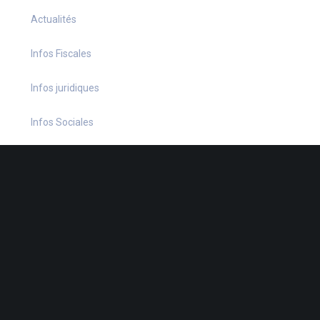
Actualités
Infos Fiscales
Infos juridiques
Infos Sociales
La petite histoire du jour
Le coin du dirigeant
Le quiz hebdo
Non classé
quizz