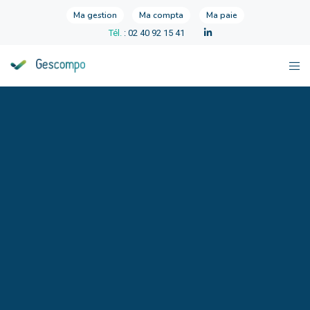
Ma gestion
Ma compta
Ma paie
Tél.
: 02 40 92 15 41