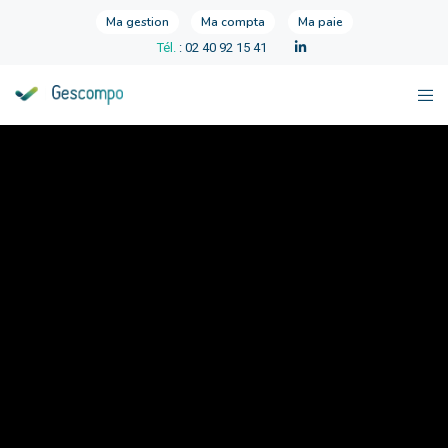
Ma gestion
Ma compta
Ma paie
Tél.
: 02 40 92 15 41