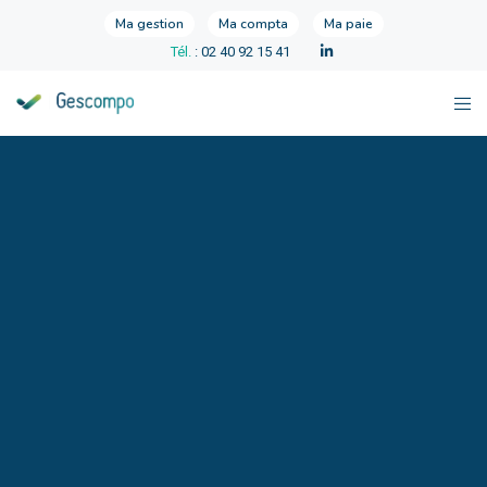
Ma gestion
Ma compta
Ma paie
Tél.
: 02 40 92 15 41