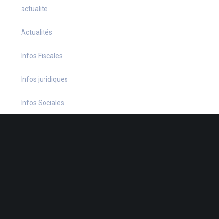
actualite
Actualités
Infos Fiscales
Infos juridiques
Infos Sociales
La petite histoire du jour
Le coin du dirigeant
Le quiz hebdo
Non classé