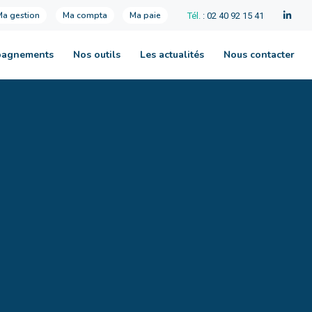
Ma gestion
Ma compta
Ma paie
Tél.
: 02 40 92 15 41
pagnements
Nos outils
Les actualités
Nous contacter