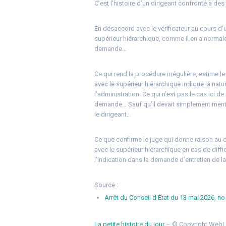
C’est l’histoire d’un dirigeant confronté à des 
En désaccord avec le vérificateur au cours d’u
supérieur hiérarchique, comme il en a normale
demande…
Ce qui rend la procédure irrégulière, estime l
avec le supérieur hiérarchique indique la natu
l’administration. Ce qui n’est pas le cas ici de
demande… Sauf qu’il devait simplement mention
le dirigeant…
Ce que confirme le juge qui donne raison au dir
avec le supérieur hiérarchique en cas de diff
l’indication dans la demande d’entretien de la
Source :
Arrêt du Conseil d’État du 13 mai 2026, n
La petite histoire du jour
– © Copyright WebL