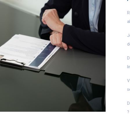
R
a
J
d
D
l
V
s
D
?