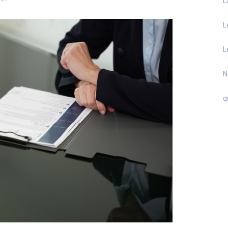
L
L
L
N
q