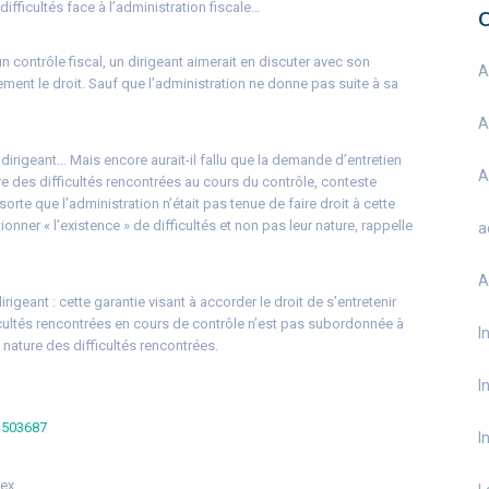
difficultés face à l’administration fiscale…
n contrôle fiscal, un dirigeant aimerait en discuter avec son
A
ment le droit. Sauf que l’administration ne donne pas suite à sa
A
e dirigeant… Mais encore aurait-il fallu que la demande d’entretien
A
re des difficultés rencontrées au cours du contrôle, conteste
 sorte que l’administration n’était pas tenue de faire droit à cette
ner « l’existence » de difficultés et non pas leur nature, rappelle
a
A
igeant : cette garantie visant à accorder le droit de s’entretenir
icultés rencontrées en cours de contrôle n’est pas subordonnée à
I
 nature des difficultés rencontrées.
I
o 503687
I
ex