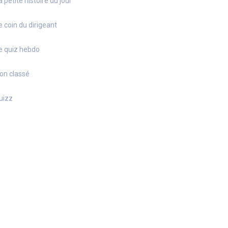
a petite histoire du jour
e coin du dirigeant
e quiz hebdo
on classé
uizz