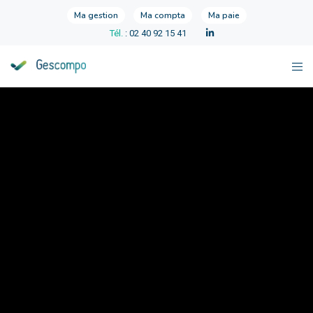
Ma gestion
Ma compta
Ma paie
Tél.
: 02 40 92 15 41