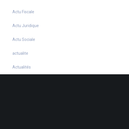
Actu Fiscale
Actu Juridique
Actu Sociale
actualite
Actualités
Infos Fiscales
Infos juridiques
Infos Sociales
La petite histoire du jour