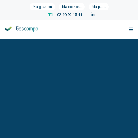
Ma gestion
Ma compta
Ma paie
Tél.
: 02 40 92 15 41