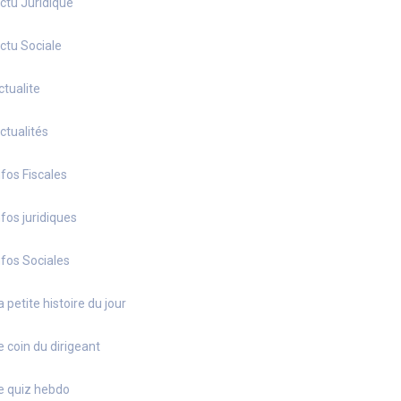
ctu Juridique
ctu Sociale
ctualite
ctualités
nfos Fiscales
nfos juridiques
nfos Sociales
a petite histoire du jour
e coin du dirigeant
e quiz hebdo