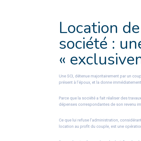
Location d
société : u
« exclusivem
Une SCI, détenue majoritairement par un coup
présent à l’époux, et la donne immédiatement 
Parce que la société a fait réaliser des travau
dépenses correspondantes de son revenu imp
Ce que lui refuse l’administration, considéra
location au profit du couple, est une opération