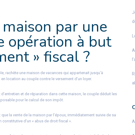
J
e maison par une
d
ne opération à but
L
ent » fiscal ?
A
l
le, rachète une maison de vacances qui appartenait jusqu’à
R
en location au couple contre le versement d’un loyer.
a
x d’entretien et de réparation dans cette maison, le couple déduit les
osable pour le calcul de son impôt.
nt que la vente de la maison par l’époux, immédiatement suivie de sa
 constitutive d’un « abus de droit fiscal ».
A