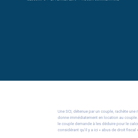
Une SCI, détenue par un couple, rachète une m
donne immédiatement en location au couple. Pa
le couple demande à les déduire pour le calcu
considérant qu’il y a ici « abus de droit fiscal