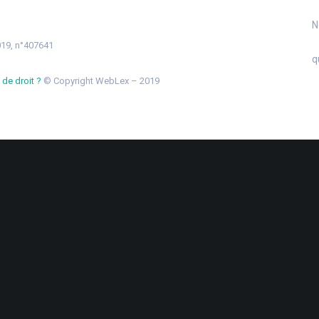
N
2019, n°407641
q
de droit ?
© Copyright WebLex – 2019
Dutée
-
44802 St-Herblain
-
02 40 92 15 41
-
gescompo@gescompo.fr