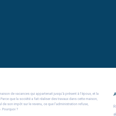
aison de vacances qui appartenait jusqu’à présent à l’époux, et la
rce que la société a fait réaliser des travaux dans cette maison,
l de son impôt sur le revenu, ce que l’administration refuse,
R
 ». Pourquoi ?
a