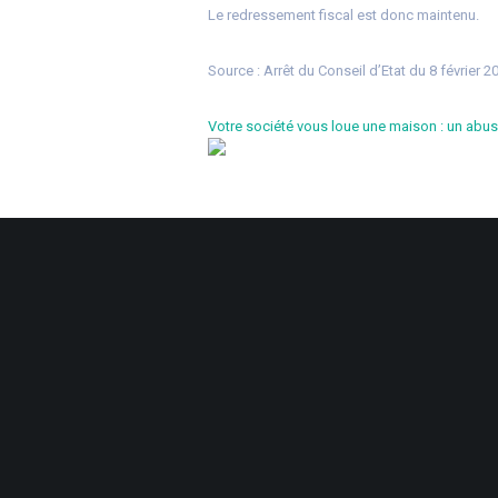
Le redressement fiscal est donc maintenu.
Source :
Arrêt du Conseil d’Etat du 8 février 
Votre société vous loue une maison : un abus 
38 Rue de la 