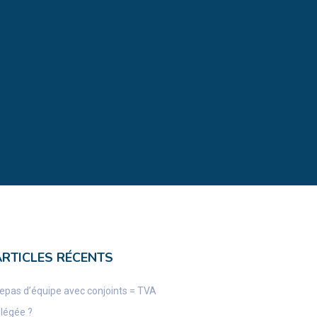
ARTICLES RÉCENTS
epas d’équipe avec conjoints = TVA
llégée ?