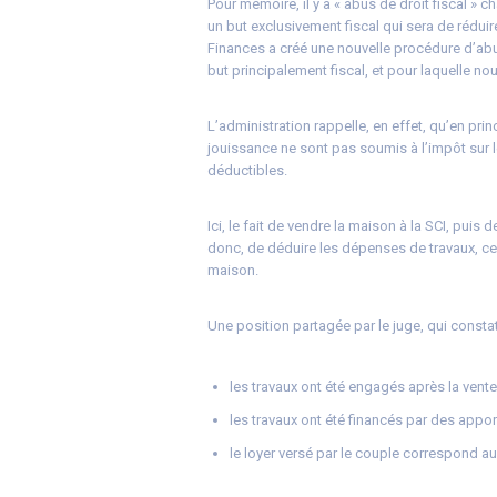
Pour mémoire, il y a « abus de droit fiscal » 
un but exclusivement fiscal qui sera de réduir
Finances a créé une nouvelle procédure d’abus
but principalement fiscal, et pour laquelle n
L’administration rappelle, en effet, qu’en pri
jouissance ne sont pas soumis à l’impôt sur 
déductibles.
Ici, le fait de vendre la maison à la SCI, puis
donc, de déduire les dépenses de travaux, ce q
maison.
Une position partagée par le juge, qui consta
les travaux ont été engagés après la vente
les travaux ont été financés par des app
le loyer versé par le couple correspond a