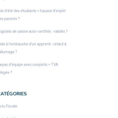
ob d’été des étudiants = hausse d’impôt
es parents ?
ogiciels de caisse auto-certifiés : validés ?
ide à l’embauche d’un apprenti : retard à
’allumage ?
epas d’équipe avec conjoints = TVA
llégée ?
CATÉGORIES
ctu Fiscale