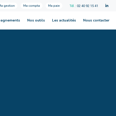
Ma gestion
Ma compta
Ma paie
Tél.
: 02 40 92 15 41
pagnements
Nos outils
Les actualités
Nous contacter