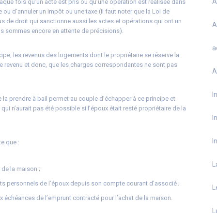
A
chaque fois qu’un acte est pris ou qu’une opération est réalisée dans
e ou d’annuler un impôt ou une taxe (il faut noter que la Loi de
 de droit qui sanctionne aussi les actes et opérations qui ont un
A
ous sommes encore en attente de précisions).
a
ncipe, les revenus des logements dont le propriétaire se réserve la
le revenu et donc, que les charges correspondantes ne sont pas
A
I
 de la prendre à bail permet au couple d’échapper à ce principe et
ui n’aurait pas été possible si l’époux était resté propriétaire de la
I
I
te que :
L
 de la maison ;
orts personnels de l’époux depuis son compte courant d’associé ;
L
ux échéances de l’emprunt contracté pour l’achat de la maison.
L