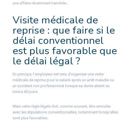
une affaire récemment tranchée…
Visite médicale de
reprise : que faire si le
délai conventionnel
est plus favorable que
le délai légal ?
En principe, l’employeur est tenu d’organiser une visite
médicale de reprise pour le salarié après un arrêt maladie ou
un accident non professionnel lorsque sa durée atteint au
moins 60 jours.
Mais cette règle légale doit, comme souvent, être articulée
avec les stipulations conventionnelles, notamment lorsqu’elles
sont plus favorables.