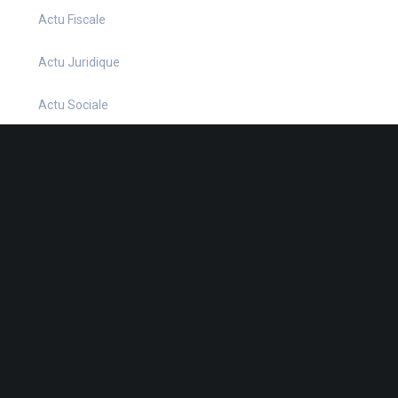
Actu Fiscale
Actu Juridique
Actu Sociale
actualite
Actualités
Infos Fiscales
Infos juridiques
Infos Sociales
La petite histoire du jour