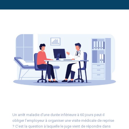
Un arrêt maladie d’une durée inférieure à 60 jours peut-il
obliger l’employeur à organiser une visite médicale de reprise
? C’est la question à laquelle le juge vient de répondre dans