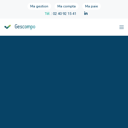
Ma gestion
Ma compta
Ma paie
Tél.
: 02 40 92 15 41