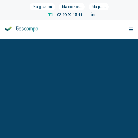
Ma gestion
Ma compta
Ma paie
Tél.
: 02 40 92 15 41