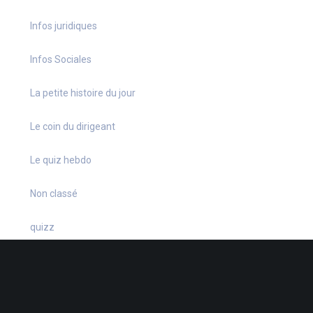
Infos juridiques
Infos Sociales
La petite histoire du jour
Le coin du dirigeant
Le quiz hebdo
Non classé
quizz