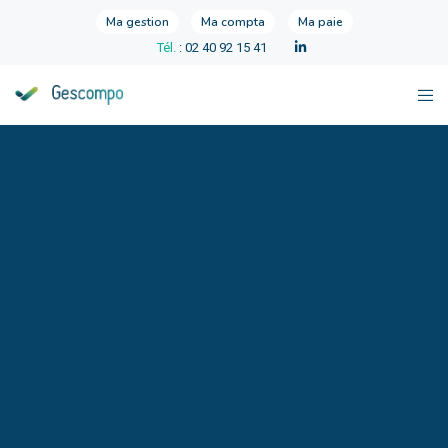
Ma gestion
Ma compta
Ma paie
Tél.
: 02 40 92 15 41