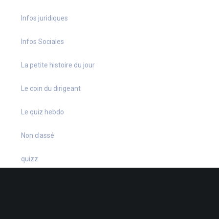
Infos juridiques
Infos Sociales
La petite histoire du jour
Le coin du dirigeant
Le quiz hebdo
Non classé
quizz