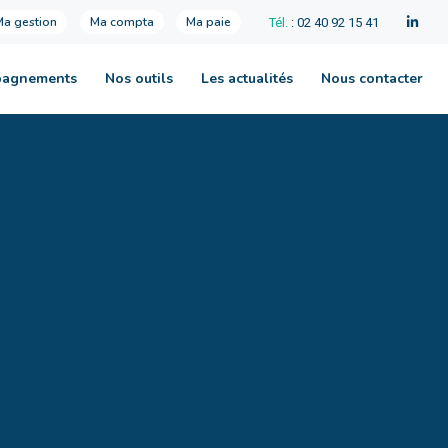
Ma gestion
Ma compta
Ma paie
Tél.
: 02 40 92 15 41
pagnements
Nos outils
Les actualités
Nous contacter