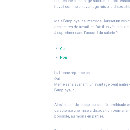
est destiné à un usage strictement professionn
travail comme un avantage mis à la dispositio
Mais l’employeur s’interroge : laisser un véhi
des heures de travail, en fait-il un véhicule 
à supprimer sans l’accord du salarié ?
Oui
Non
La bonne réponse est…
Oui
Même sans avenant, un avantage peut naître 
l’employeur.
Ainsi, le fait de laisser au salarié le véhicul
caractérise une mise à disposition permanent
possible, au moins en partie).