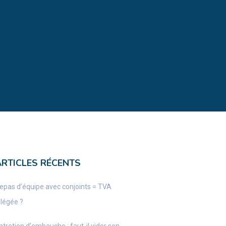
ARTICLES RÉCENTS
epas d’équipe avec conjoints = TVA
llégée ?