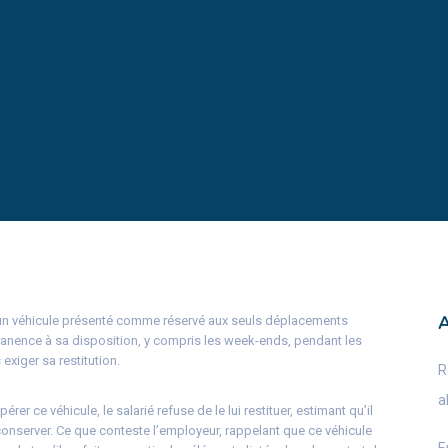
 un véhicule présenté comme réservé aux seuls déplacements
rmanence à sa disposition, y compris les week-ends, pendant les
 exiger sa restitution.
R
a
er ce véhicule, le salarié refuse de le lui restituer, estimant qu’il
 conserver. Ce que conteste l’employeur, rappelant que ce véhicule