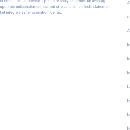
 et connu de l’employeur, il peut être analysé comme un avantage
A
supprimer unilatéralement, surtout si le salarié manifeste clairement
tait intégré à sa rémunération, de fait.
a
A
I
I
I
L
L
L
N