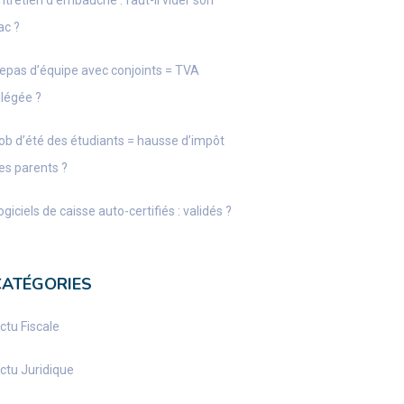
ntretien d’embauche : faut-il vider son
ac ?
epas d’équipe avec conjoints = TVA
llégée ?
ob d’été des étudiants = hausse d’impôt
es parents ?
ogiciels de caisse auto-certifiés : validés ?
CATÉGORIES
ctu Fiscale
ctu Juridique