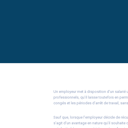
Un employeur met à disposition d’un salarié
professionnels, qu’il laisse toutefois en pe
congés et les périodes d’arrêt de travail, sans
Sauf que, lorsque l’employeur décide de récupér
s’agit d’un avantage en nature qu’il souhaite