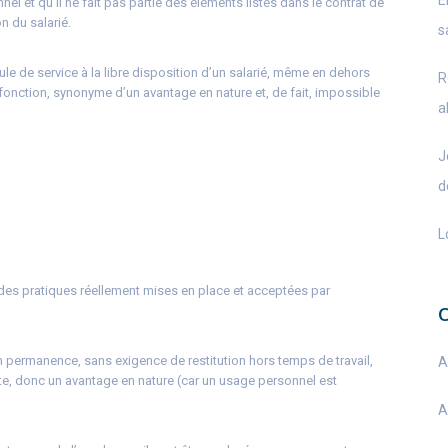
E
el et qu’il ne fait pas partie des éléments listés dans le contrat de
n du salarié.
s
cule de service à la libre disposition d’un salarié, même en dehors
R
de fonction, synonyme d’un avantage en nature et, de fait, impossible
a
J
d
L
des pratiques réellement mises en place et acceptées par
e en permanence, sans exigence de restitution hors temps de travail,
A
e, donc un avantage en nature (car un usage personnel est
A