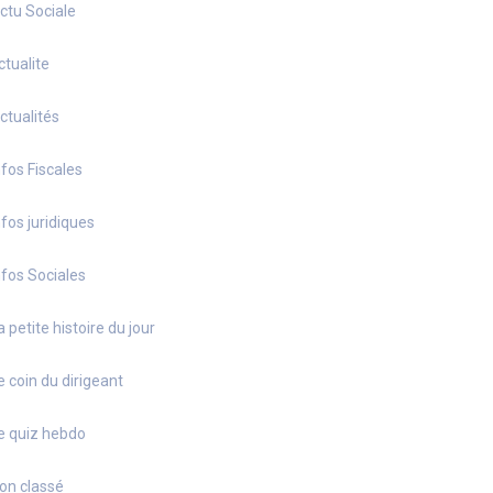
ctu Sociale
ctualite
ctualités
nfos Fiscales
nfos juridiques
nfos Sociales
a petite histoire du jour
e coin du dirigeant
e quiz hebdo
on classé