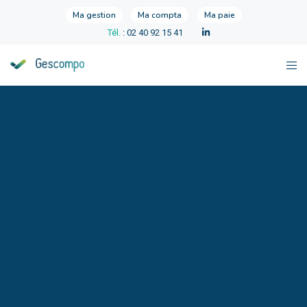
Ma gestion
Ma compta
Ma paie
Tél.
: 02 40 92 15 41