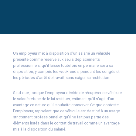
Un employeur met à disposition d’un salarié un véhicule
présenté comme réservé aux seuls déplacements
professionnels, qu’il laisse toutefois en permanence à sa
disposition, y compris les week-ends, pendant les congés et
les périodes d’arrêt de travail, sans exiger sa restitution.
Sauf que, lorsque l’employeur décide de récupérer ce véhicule,
le salarié refuse de le lui restituer, estimant qu’il s’agit d’un
avantage en nature qu’il souhaite conserver. Ce que conteste
l’employeur, rappelant que ce véhicule est destiné à un usage
strictement professionnel et qu’il ne fait pas partie des
éléments listés dans le contrat de travail comme un avantage
mis à la disposition du salarié.