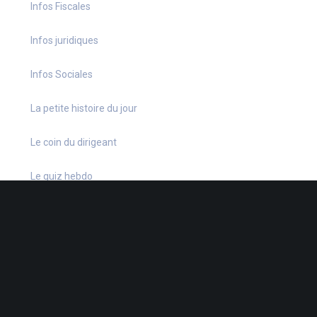
Infos Fiscales
Infos juridiques
Infos Sociales
La petite histoire du jour
Le coin du dirigeant
Le quiz hebdo
Non classé
quizz