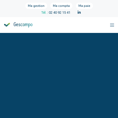
Ma gestion
Ma compta
Ma paie
Tél.
: 02 40 92 15 41