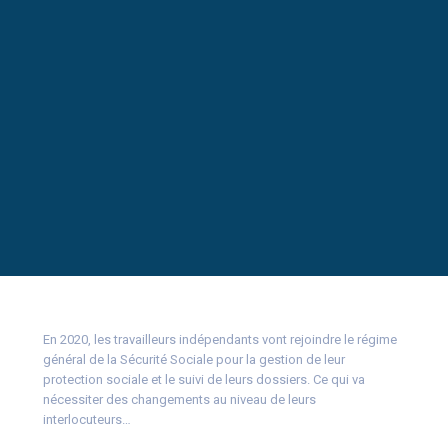
En 2020, les travailleurs indépendants vont rejoindre le régime
général de la Sécurité Sociale pour la gestion de leur
protection sociale et le suivi de leurs dossiers. Ce qui va
nécessiter des changements au niveau de leurs
interlocuteurs…