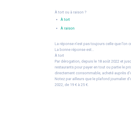
À tort ou à raison ?
À tort
À raison
La réponse n’est pas toujours celle que l’on c
La bonne réponse est…
À tort
Par dérogation, depuis le 18 août 2022 et jusq
restaurants pour payer en tout ou partie le pri
directement consommable, acheté auprès d’un
Notez par ailleurs que le plafond journalier d’
2022, de 19 € à 25 €.