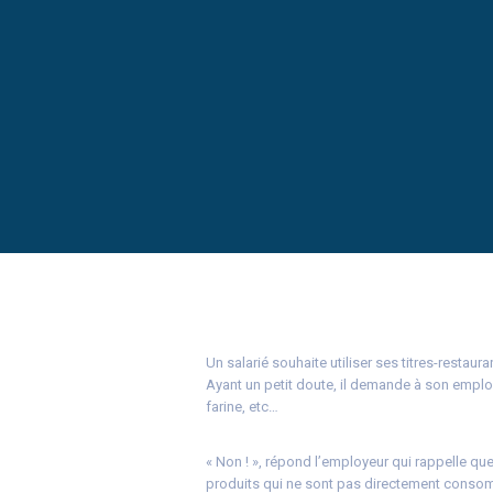
Un salarié souhaite utiliser ses titres-restau
Ayant un petit doute, il demande à son employe
farine, etc…
« Non ! », répond l’employeur qui rappelle que
produits qui ne sont pas directement conso