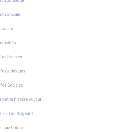
ctu Juridique
ctu Sociale
ctualite
ctualités
nfos Fiscales
nfos juridiques
nfos Sociales
a petite histoire du jour
e coin du dirigeant
e quiz hebdo