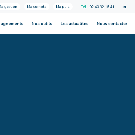
Ma gestion
Ma compta
Ma paie
Tél.
: 02 40 92 15 41
pagnements
Nos outils
Les actualités
Nous contacter