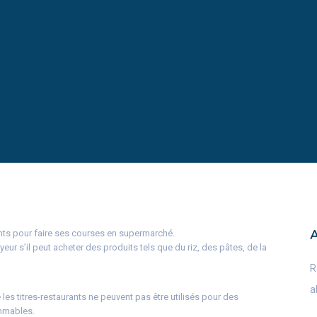
rants pour faire ses courses en supermarché.
ur s’il peut acheter des produits tels que du riz, des pâtes, de la
R
a
 les titres-restaurants ne peuvent pas être utilisés pour des
mmables.