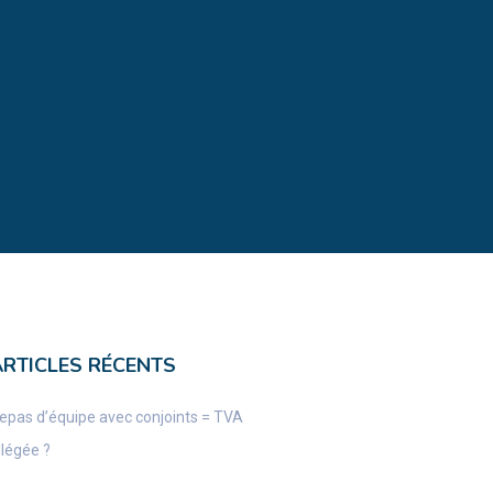
ARTICLES RÉCENTS
epas d’équipe avec conjoints = TVA
llégée ?