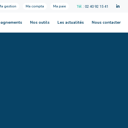
Ma gestion
Ma compta
Ma paie
Tél.
: 02 40 92 15 41
pagnements
Nos outils
Les actualités
Nous contacter