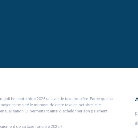
 reçoit fin septembre 2025 un avis de taxe foncière. Parce que sa
 payer en totalité le montant de cette taxe en octobre, elle
 mensualisation lui permettant ainsi d’échelonner son paiement.
R
a
 paiement de sa taxe foncière 2025 ?