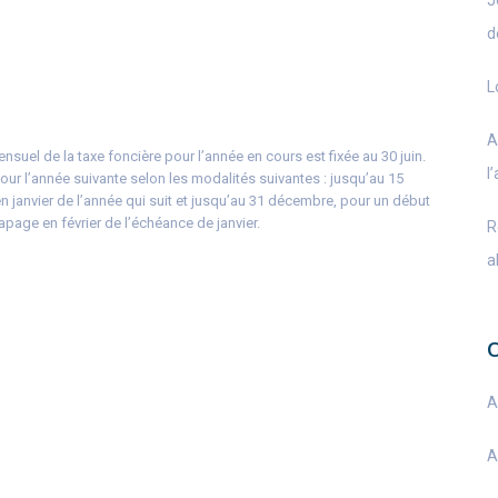
J
d
L
A
suel de la taxe foncière pour l’année en cours est fixée au 30 juin.
l
pour l’année suivante selon les modalités suivantes : jusqu’au 15
janvier de l’année qui suit et jusqu’au 31 décembre, pour un début
apage en février de l’échéance de janvier.
R
a
A
A