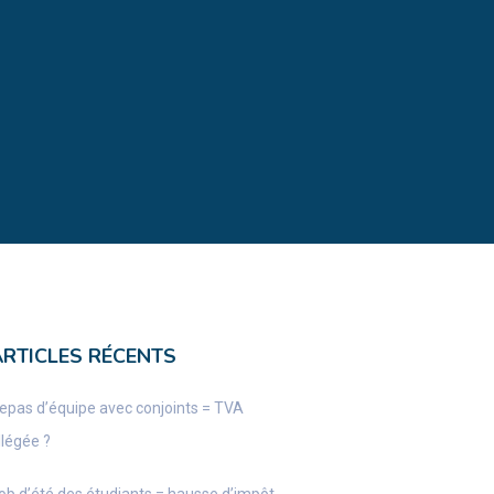
ARTICLES RÉCENTS
epas d’équipe avec conjoints = TVA
llégée ?