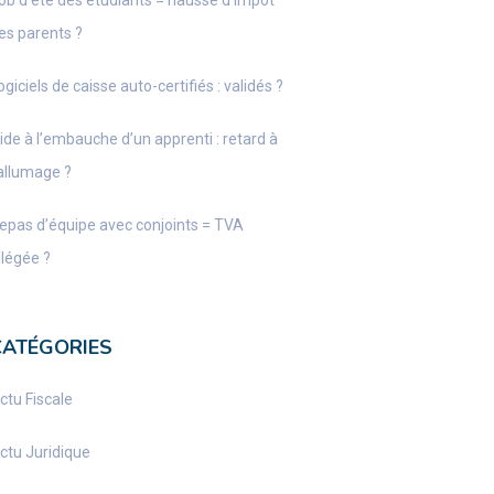
ob d’été des étudiants = hausse d’impôt
es parents ?
ogiciels de caisse auto-certifiés : validés ?
ide à l’embauche d’un apprenti : retard à
’allumage ?
epas d’équipe avec conjoints = TVA
llégée ?
CATÉGORIES
ctu Fiscale
ctu Juridique