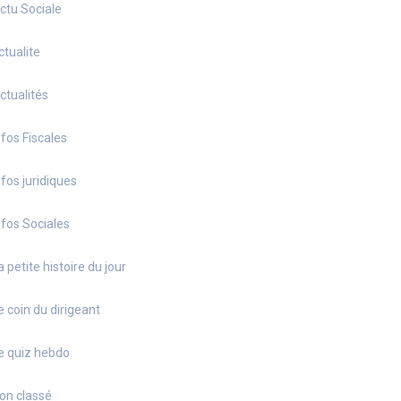
ctu Sociale
ctualite
ctualités
nfos Fiscales
nfos juridiques
nfos Sociales
a petite histoire du jour
e coin du dirigeant
e quiz hebdo
on classé