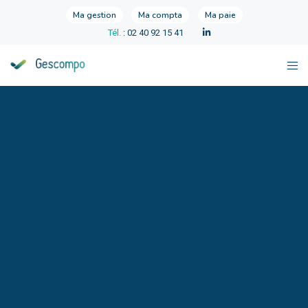
Ma gestion
Ma compta
Ma paie
Tél.
: 02 40 92 15 41