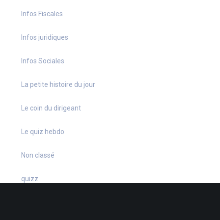
Infos Fiscales
Infos juridiques
Infos Sociales
La petite histoire du jour
Le coin du dirigeant
Le quiz hebdo
Non classé
quizz