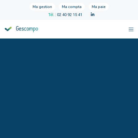
Ma gestion
Ma compta
Ma paie
Tél.
: 02 40 92 15 41