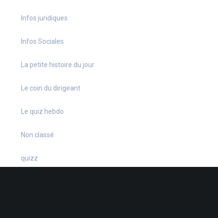
Infos juridiques
Infos Sociales
La petite histoire du jour
Le coin du dirigeant
Le quiz hebdo
Non classé
quizz