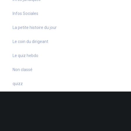
Infos Sociales
La petite histoire du jour
Le coin du dirigeant
Le quiz hebdo
Non classé
quizz