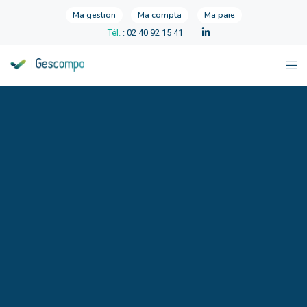
Ma gestion
Ma compta
Ma paie
Tél.
: 02 40 92 15 41