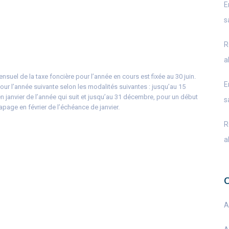
E
s
R
a
suel de la taxe foncière pour l’année en cours est fixée au 30 juin.
E
pour l’année suivante selon les modalités suivantes : jusqu’au 15
janvier de l’année qui suit et jusqu’au 31 décembre, pour un début
s
apage en février de l’échéance de janvier.
R
a
A