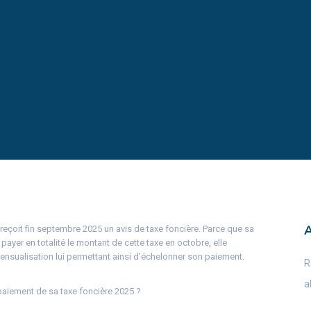
 reçoit fin septembre 2025 un avis de taxe foncière. Parce que sa
 payer en totalité le montant de cette taxe en octobre, elle
 mensualisation lui permettant ainsi d’échelonner son paiement.
R
a
 paiement de sa taxe foncière 2025 ?