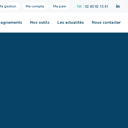
Ma gestion
Ma compta
Ma paie
Tél.
: 02 40 92 15 41
pagnements
Nos outils
Les actualités
Nous contacter