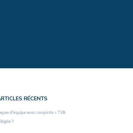
ARTICLES RÉCENTS
epas d’équipe avec conjoints = TVA
llégée ?