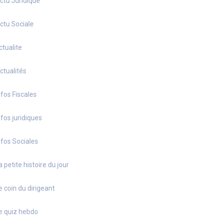
ctu Juridique
ctu Sociale
ctualite
ctualités
nfos Fiscales
nfos juridiques
nfos Sociales
a petite histoire du jour
e coin du dirigeant
e quiz hebdo