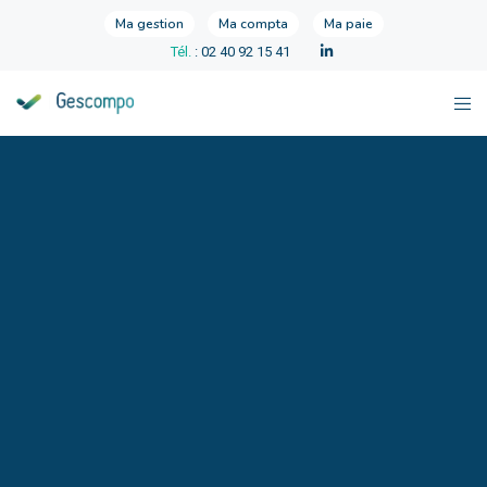
Ma gestion
Ma compta
Ma paie
Tél.
: 02 40 92 15 41