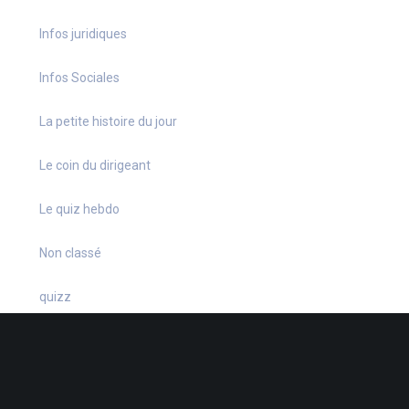
Infos juridiques
Infos Sociales
La petite histoire du jour
Le coin du dirigeant
Le quiz hebdo
Non classé
quizz