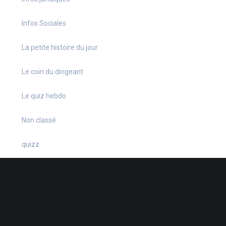
Infos Sociales
La petite histoire du jour
Le coin du dirigeant
Le quiz hebdo
Non classé
quizz