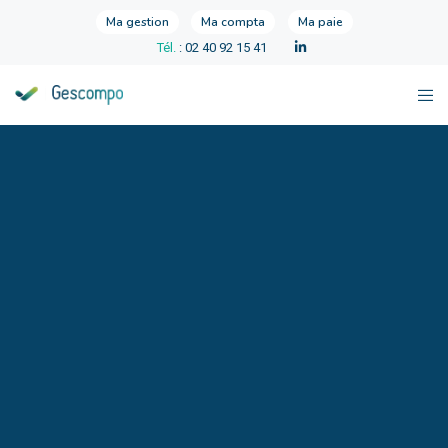
Ma gestion
Ma compta
Ma paie
Tél.
: 02 40 92 15 41