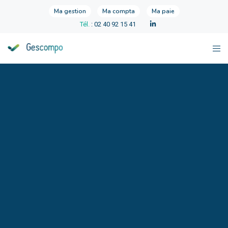
Ma gestion
Ma compta
Ma paie
Tél.
: 02 40 92 15 41