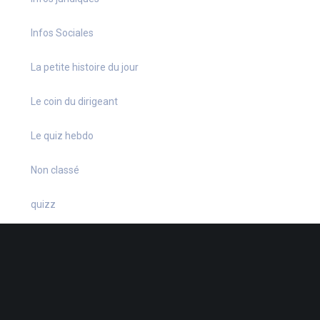
Infos Sociales
La petite histoire du jour
Le coin du dirigeant
Le quiz hebdo
Non classé
quizz