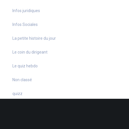
Infos juridiques
Infos Sociales
La petite histoire du jour
Le coin du dirigeant
Le quiz hebdo
Non classé
quizz