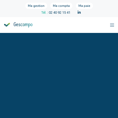
Ma gestion
Ma compta
Ma paie
Tél.
: 02 40 92 15 41