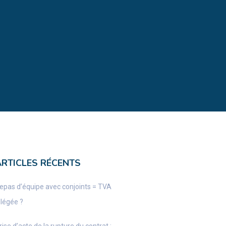
ARTICLES RÉCENTS
epas d’équipe avec conjoints = TVA
llégée ?