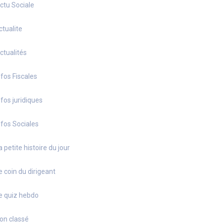
ctu Sociale
ctualite
ctualités
nfos Fiscales
nfos juridiques
nfos Sociales
a petite histoire du jour
e coin du dirigeant
e quiz hebdo
on classé