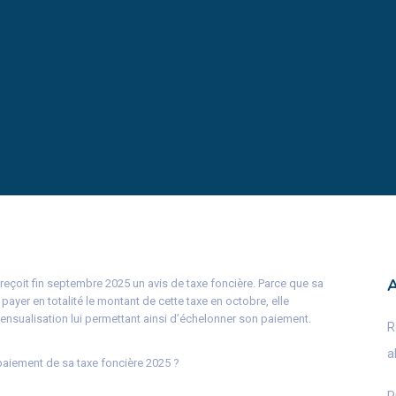
 reçoit fin septembre 2025 un avis de taxe foncière. Parce que sa
 payer en totalité le montant de cette taxe en octobre, elle
 mensualisation lui permettant ainsi d’échelonner son paiement.
R
a
 paiement de sa taxe foncière 2025 ?