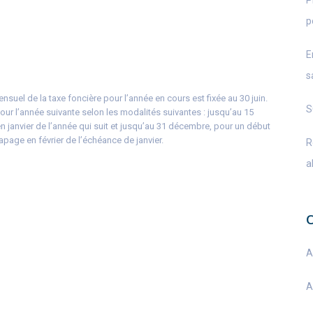
P
p
E
s
suel de la taxe foncière pour l’année en cours est fixée au 30 juin.
S
pour l’année suivante selon les modalités suivantes : jusqu’au 15
janvier de l’année qui suit et jusqu’au 31 décembre, pour un début
apage en février de l’échéance de janvier.
R
a
A
A