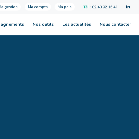
Ma gestion
Ma compta
Ma paie
Tél.
: 02 40 92 15 41
pagnements
Nos outils
Les actualités
Nous contacter