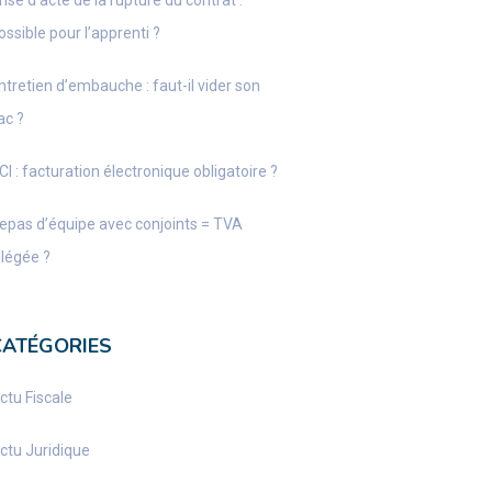
rise d’acte de la rupture du contrat :
ossible pour l’apprenti ?
ntretien d’embauche : faut-il vider son
ac ?
CI : facturation électronique obligatoire ?
epas d’équipe avec conjoints = TVA
llégée ?
CATÉGORIES
ctu Fiscale
ctu Juridique