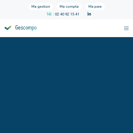
Ma gestion
Ma compta
Ma paie
Tél.
: 02 40 92 15 41