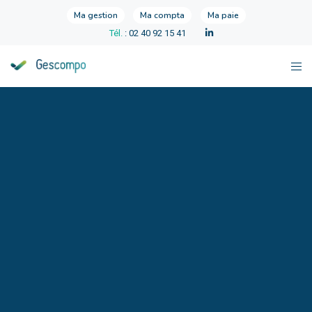
Ma gestion
Ma compta
Ma paie
Tél.
: 02 40 92 15 41