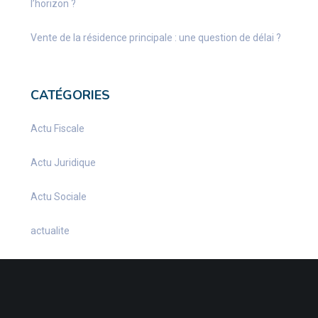
l’horizon ?
Vente de la résidence principale : une question de délai ?
CATÉGORIES
Actu Fiscale
Actu Juridique
Actu Sociale
actualite
Actualités
Infos Fiscales