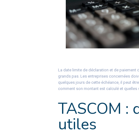
La date limite de déclaration et de paiement
grands pas. Les entreprises concernées doiven
quelques jours de cette échéance, il peut être u
comment son montant est calculé et quelles 
TASCOM : q
utiles