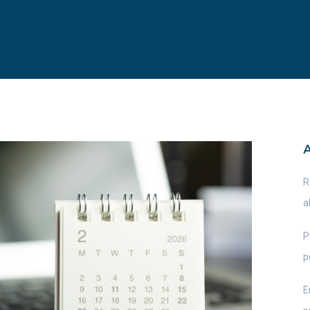
R
a
P
p
E