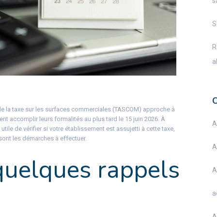
s
S
R
a
 de la taxe sur les surfaces commerciales (TASCOM) approche à
t accomplir leurs formalités au plus tard le 15 juin 2026. À
A
tile de vérifier si votre établissement est assujetti à cette taxe,
sont les démarches à effectuer.
A
uelques rappels
A
a
A