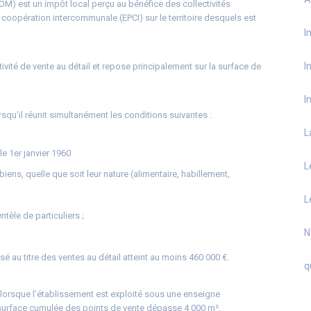
M) est un impôt local perçu au bénéfice des collectivités
e coopération intercommunale (EPCI) sur le territoire desquels est
I
I
ivité de vente au détail et repose principalement sur la surface de
I
qu’il réunit simultanément les conditions suivantes :
L
le 1er janvier 1960
L
 biens, quelle que soit leur nature (alimentaire, habillement,
L
ntèle de particuliers ;
N
isé au titre des ventes au détail atteint au moins 460 000 €.
q
gé lorsque l’établissement est exploité sous une enseigne
surface cumulée des points de vente dépasse 4 000 m².