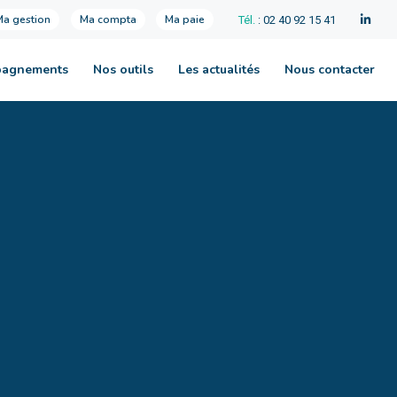
Ma gestion
Ma compta
Ma paie
Tél.
: 02 40 92 15 41
pagnements
Nos outils
Les actualités
Nous contacter