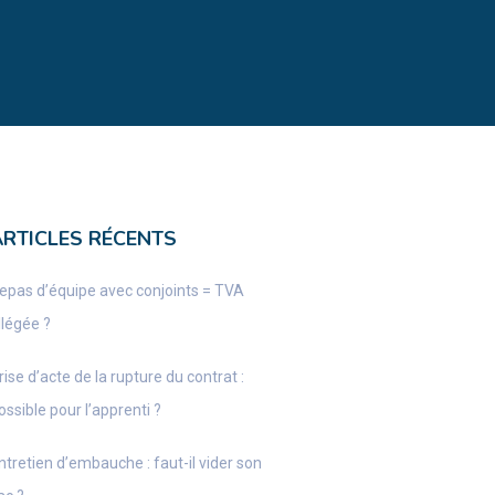
ARTICLES RÉCENTS
epas d’équipe avec conjoints = TVA
llégée ?
rise d’acte de la rupture du contrat :
ossible pour l’apprenti ?
ntretien d’embauche : faut-il vider son