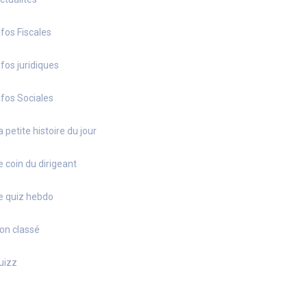
nfos Fiscales
nfos juridiques
nfos Sociales
a petite histoire du jour
e coin du dirigeant
e quiz hebdo
on classé
uizz