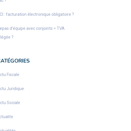
ac ?
CI : facturation électronique obligatoire ?
epas d’équipe avec conjoints = TVA
llégée ?
CATÉGORIES
ctu Fiscale
ctu Juridique
ctu Sociale
ctualite
ctualités