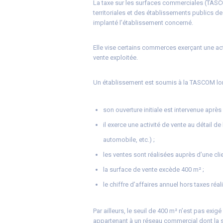
La taxe sur les surfaces commerciales (TASCO
territoriales et des établissements publics d
implanté l’établissement concerné.
Elle vise certains commerces exerçant une act
vente exploitée.
Un établissement est soumis à la TASCOM lors
son ouverture initiale est intervenue après 
il exerce une activité de vente au détail de
automobile, etc.) ;
les ventes sont réalisées auprès d’une clie
la surface de vente excède 400 m² ;
le chiffre d’affaires annuel hors taxes réal
Par ailleurs, le seuil de 400 m² n’est pas exi
appartenant à un réseau commercial dont la 