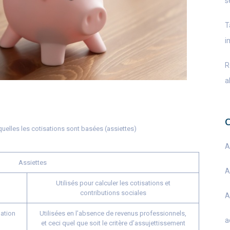
s
T
i
R
a
uelles les cotisations sont basées (assiettes)
A
Assiettes
A
Utilisés pour calculer les cotisations et
contributions sociales
A
lation
Utilisées en l’absence de revenus professionnels,
a
et ceci quel que soit le critère d’assujettissement