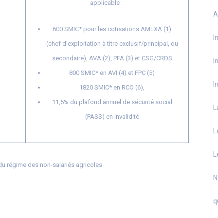
applicable :
A
600 SMIC* pour les cotisations AMEXA (1)
I
(chef d’exploitation à titre exclusif/principal, ou
secondaire), AVA (2), PFA (3) et CSG/CRDS
I
800 SMIC* en AVI (4) et FPC (5)
I
1820 SMIC* en RCO (6),
11,5% du plafond annuel de sécurité social
L
(PASS) en invalidité
L
L
 du régime des non-salariés agricoles
N
q