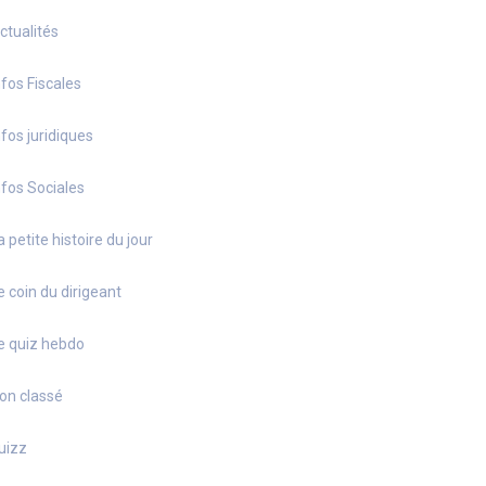
ctualités
nfos Fiscales
nfos juridiques
nfos Sociales
a petite histoire du jour
e coin du dirigeant
e quiz hebdo
on classé
uizz