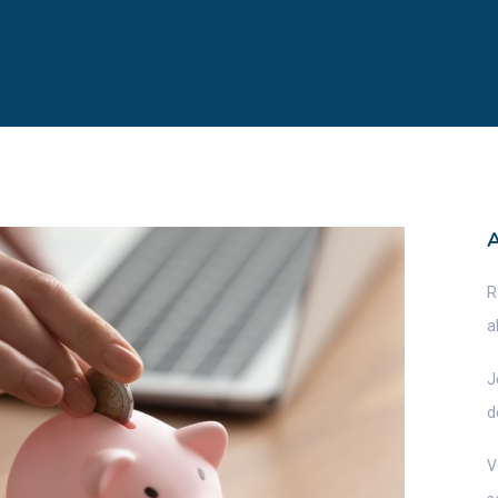
R
a
J
d
V