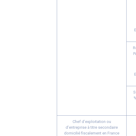
E
R
P
E
S
%
Chef d’exploitation ou
d’entreprise à titre secondaire
domicilié fiscalement en France