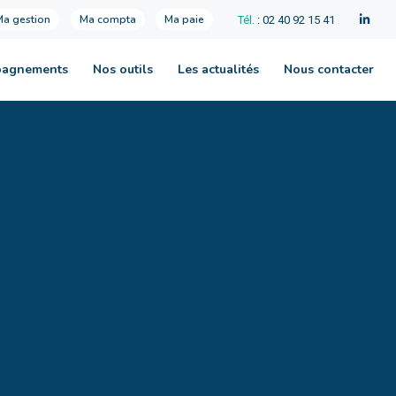
Ma gestion
Ma compta
Ma paie
Tél.
: 02 40 92 15 41
pagnements
Nos outils
Les actualités
Nous contacter