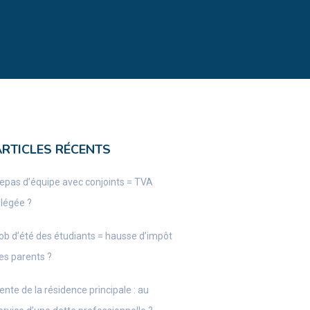
ARTICLES RÉCENTS
epas d’équipe avec conjoints = TVA
llégée ?
ob d’été des étudiants = hausse d’impôt
es parents ?
ente de la résidence principale : au