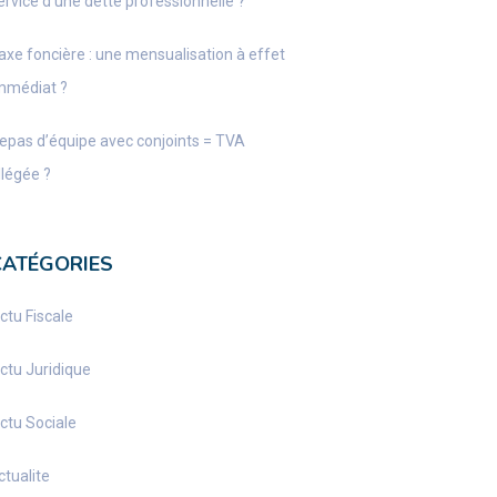
ervice d’une dette professionnelle ?
axe foncière : une mensualisation à effet
mmédiat ?
epas d’équipe avec conjoints = TVA
llégée ?
CATÉGORIES
ctu Fiscale
ctu Juridique
ctu Sociale
ctualite