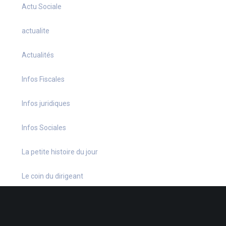
Actu Sociale
actualite
Actualités
Infos Fiscales
Infos juridiques
Infos Sociales
La petite histoire du jour
Le coin du dirigeant
Le quiz hebdo
Non classé