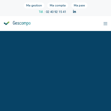
Ma gestion
Ma compta
Ma paie
Tél.
: 02 40 92 15 41