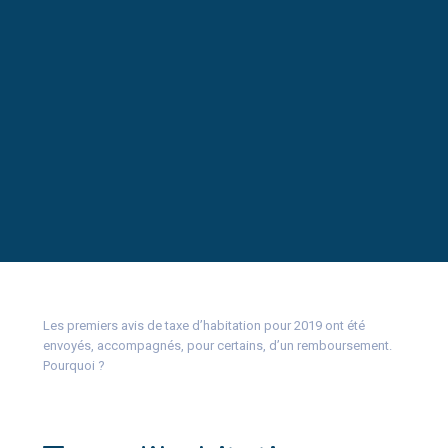
Les premiers avis de taxe d’habitation pour 2019 ont été
envoyés, accompagnés, pour certains, d’un remboursement.
Pourquoi ?