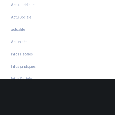
Actu Juridique
Actu Sociale
actualite
Actualités
Infos Fiscales
Infos juridiques
Infos Sociales
La petite histoire du jour
Le coin du dirigeant