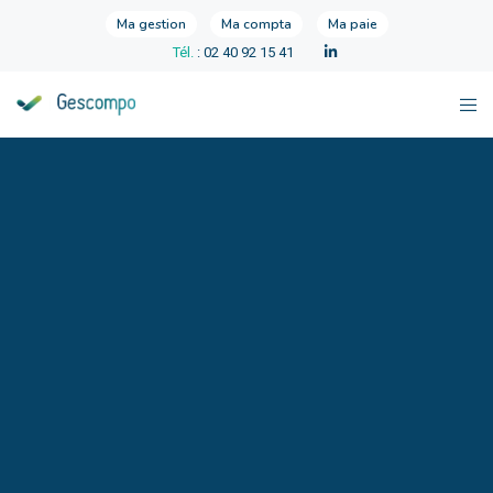
Ma gestion
Ma compta
Ma paie
Tél.
: 02 40 92 15 41