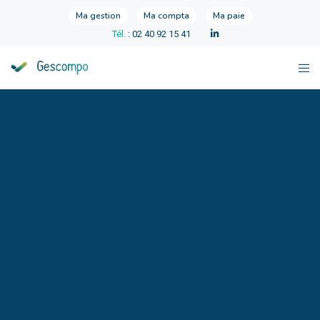
Ma gestion
Ma compta
Ma paie
Tél.
: 02 40 92 15 41