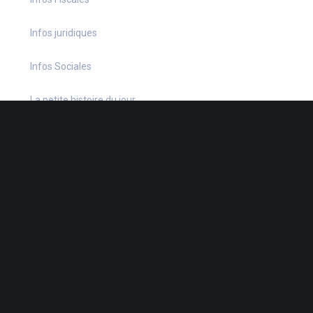
Infos juridiques
Infos Sociales
La petite histoire du jour
Le coin du dirigeant
Le quiz hebdo
Non classé
quizz