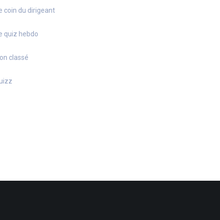
e coin du dirigeant
e quiz hebdo
on classé
uizz