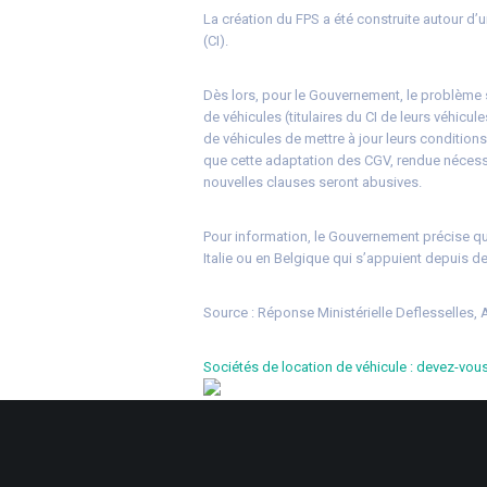
La création du FPS a été construite autour d’un
(CI).
Dès lors, pour le Gouvernement, le problème s
de véhicules (titulaires du CI de leurs véhicule
de véhicules de mettre à jour leurs condition
que cette adaptation des CGV, rendue nécessa
nouvelles clauses seront abusives.
Pour information, le Gouvernement précise qu’i
Italie ou en Belgique qui s’appuient depuis 
Source :
Réponse Ministérielle Deflesselles, 
Sociétés de location de véhicule : devez-vou