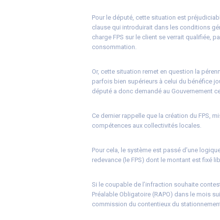
Pour le député, cette situation est préjudiciab
clause qui introduirait dans les conditions g
charge FPS sur le client se verrait qualifiée, 
consommation.
Or, cette situation remet en question la péren
parfois bien supérieurs à celui du bénéfice jo
député a donc demandé au Gouvernement ce qu
Ce dernier rappelle que la création du FPS, m
compétences aux collectivités locales.
Pour cela, le système est passé d’une logique
redevance (le FPS) dont le montant est fixé lib
Si le coupable de l’infraction souhaite contes
Préalable Obligatoire (RAPO) dans le mois suiva
commission du contentieux du stationnement