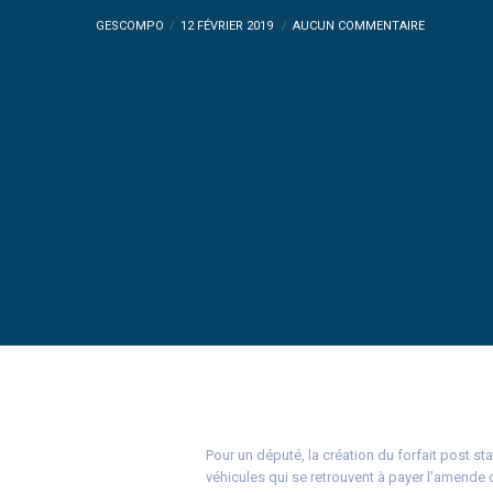
GESCOMPO
12 FÉVRIER 2019
AUCUN COMMENTAIRE
Pour un député, la création du forfait post s
véhicules qui se retrouvent à payer l’amende d