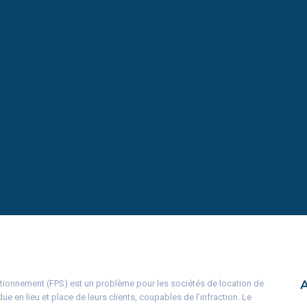
tationnement (FPS) est un problème pour les sociétés de location de
ue en lieu et place de leurs clients, coupables de l’infraction. Le