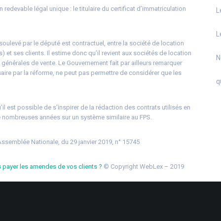
 redevable légal unique : le titulaire du certificat d’immatriculation
L
L
oulevé par le député est contractuel, entre la société de location
s) et ses clients. Il estime donc qu’il revient aux sociétés de location
N
s générales de vente. Le Gouvernement fait par ailleurs remarquer
ire par la réforme, ne peut pas permettre de considérer que les
q
l est possible de s’inspirer de la rédaction des contrats utilisés en
de nombreuses années sur un système similaire au FPS.
Assemblée Nationale, du 29 janvier 2019, n° 15745
s payer les amendes de vos clients ?
© Copyright WebLex – 2019