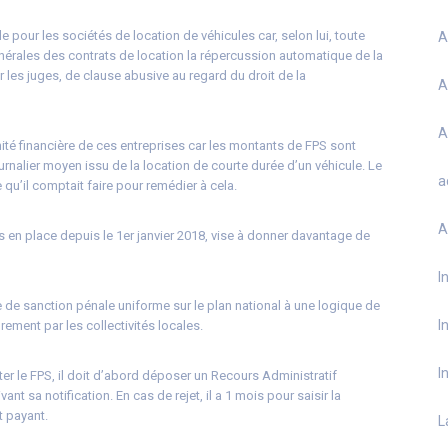
le pour les sociétés de location de véhicules car, selon lui, toute
A
énérales des contrats de location la répercussion automatique de la
par les juges, de clause abusive au regard du droit de la
A
A
nité financière de ces entreprises car les montants de FPS sont
urnalier moyen issu de la location de courte durée d’un véhicule. Le
a
’il comptait faire pour remédier à cela.
A
is en place depuis le 1er janvier 2018, vise à donner davantage de
I
 de sanction pénale uniforme sur le plan national à une logique de
I
rement par les collectivités locales.
I
ter le FPS, il doit d’abord déposer un Recours Administratif
nt sa notification. En cas de rejet, il a 1 mois pour saisir la
 payant.
L