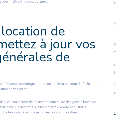
e pour mettre fin à ce problème…
R
a
R
 location de
a
mettez à jour vos
N
générales de
m
E
s
onséquence dommageable, selon lui, de la création du forfait post
R
ation de véhicules.
a
ilité, en cas d’amende de stationnement, de désigner le locataire
r la paye. Or, désormais, elles doivent d’abord acquitter le
ontre le locataire afin de recouvrer les sommes dues.