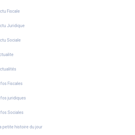
ctu Fiscale
ctu Juridique
ctu Sociale
ctualite
ctualités
nfos Fiscales
nfos juridiques
nfos Sociales
a petite histoire du jour