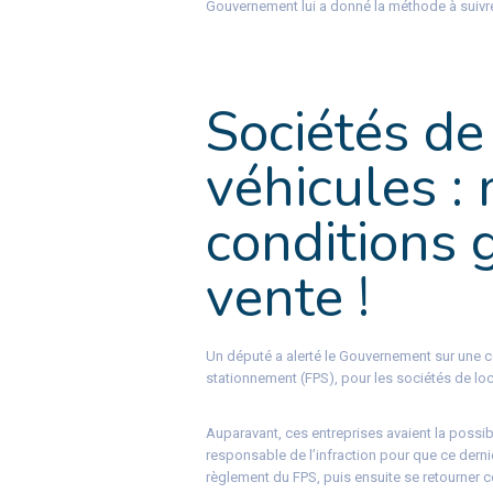
Gouvernement lui a donné la méthode à suivr
Sociétés de
véhicules : 
conditions 
vente !
Un député a alerté le Gouvernement sur une c
stationnement (FPS), pour les sociétés de loc
Auparavant, ces entreprises avaient la possib
responsable de l’infraction pour que ce dernie
règlement du FPS, puis ensuite se retourner c