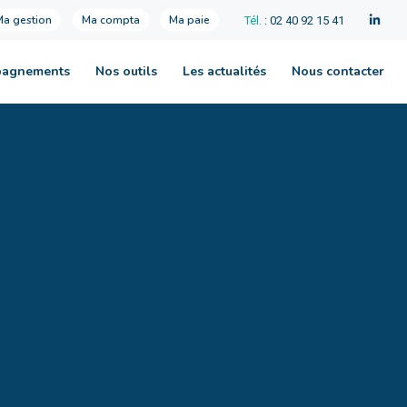
Ma gestion
Ma compta
Ma paie
Tél.
: 02 40 92 15 41
pagnements
Nos outils
Les actualités
Nous contacter