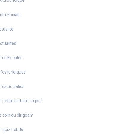
ctu Juridique
ctu Sociale
ctualite
ctualités
nfos Fiscales
nfos juridiques
nfos Sociales
a petite histoire du jour
e coin du dirigeant
e quiz hebdo