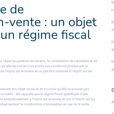
N
le de
m
n-vente : un objet
M
 un régime fiscal
d
R
a
r objet l’acquisition de terrains, la construction de bâtiments et de
R
ce qu’elle répond en tous points aux conditions posées par la
a
de l’impôt sur le revenu et ne pas être soumise à l’impôt sur les
ivement son objet social et en a conclu qu’elle ne pouvait pas
sociétés : elle rappelle que le régime fiscal spécifique d’une
un assujettissement à l’impôt sur le revenu et non à l’impôt sur les
A
objet exclusif la construction d’immeubles en vue de la vente.