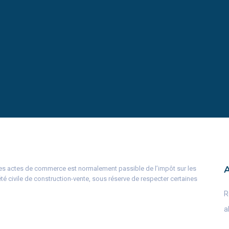
 à des actes de commerce est normalement passible de l’impôt sur les
été civile de construction-vente, sous réserve de respecter certaines
R
a