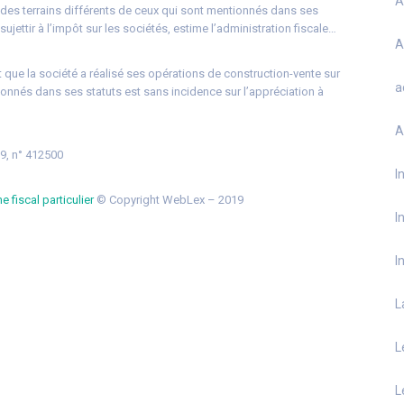
A
sur des terrains différents de ceux qui sont mentionnés dans ses
ujettir à l’impôt sur les sociétés, estime l’administration fiscale…
A
 fait que la société a réalisé ses opérations de construction-vente sur
a
ionnés dans ses statuts est sans incidence sur l’appréciation à
A
19, n° 412500
I
e fiscal particulier
© Copyright WebLex – 2019
I
I
L
L
L