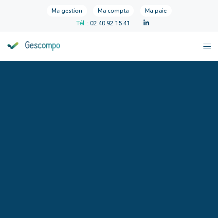
Ma gestion
Ma compta
Ma paie
Tél.
: 02 40 92 15 41