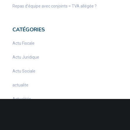
Repas d’équipe avec conjoints = TVA allégée ?
CATÉGORIES
Actu Fiscale
Actu Juridique
Actu Sociale
actualite
Actualités
Infos Fiscales
Infos juridiques