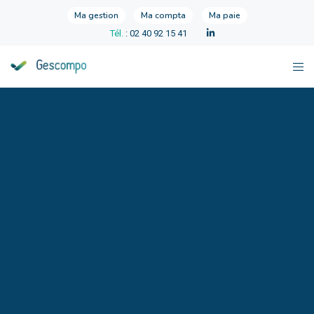
Ma gestion
Ma compta
Ma paie
Tél.
: 02 40 92 15 41