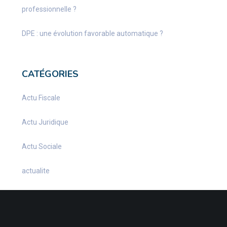
professionnelle ?
DPE : une évolution favorable automatique ?
CATÉGORIES
Actu Fiscale
Actu Juridique
Actu Sociale
actualite
Actualités
Infos Fiscales