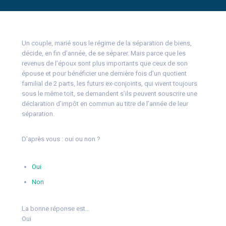
Un couple, marié sous le régime de la séparation de biens,
décide, en fin d’année, de se séparer. Mais parce que les
revenus de l’époux sont plus importants que ceux de son
épouse et pour bénéficier une dernière fois d’un quotient
familial de 2 parts, les futurs ex-conjoints, qui vivent toujours
sous le même toit, se demandent s’ils peuvent souscrire une
déclaration d’impôt en commun au titre de l’année de leur
séparation.
D’après vous : oui ou non ?
Oui
Non
La bonne réponse est…
Oui