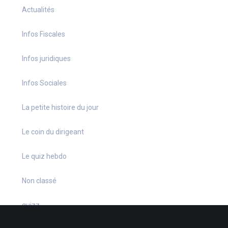
Actualités
Infos Fiscales
Infos juridiques
Infos Sociales
La petite histoire du jour
Le coin du dirigeant
Le quiz hebdo
Non classé
quizz