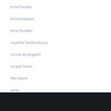
Infos Fiscales
Infos juridiques
Infos Sociales
La petite histoire du jour
Le coin du dirigeant
Le quiz hebdo
Non classé
quizz