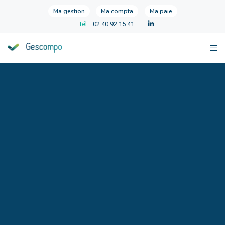
Ma gestion
Ma compta
Ma paie
Tél.
: 02 40 92 15 41