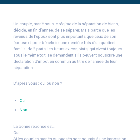
Un couple, marié sous le régime de la séparation de biens,
décide, en fin d’année, de se séparer. Mais parce que les
revenus de l’époux sont plus importants que ceux de son
épouse et pour bénéficier une dernière fois d’un quotient
familial de 2 parts, les futurs ex-conjoints, qui vivent toujours
sous le même toit, se demandent s’ils peuvent souscrire une
déclaration d’impôt en commun au titre de l’année de leur
séparation.
D’après vous : oui ou non ?
Oui
Non
La bonne réponse est…
Oui
Si les couples mariés ou pacsés sont soumis à une imposition