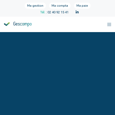
Ma gestion
Ma compta
Ma paie
Tél.
: 02 40 92 15 41