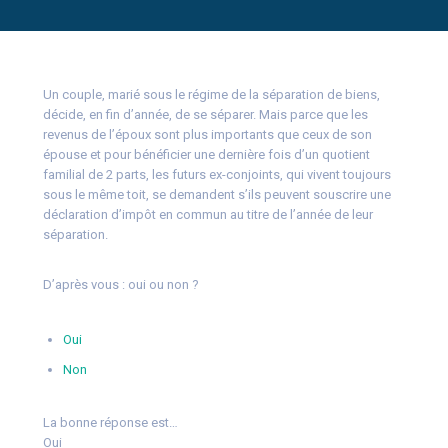
Un couple, marié sous le régime de la séparation de biens,
décide, en fin d’année, de se séparer. Mais parce que les
revenus de l’époux sont plus importants que ceux de son
épouse et pour bénéficier une dernière fois d’un quotient
familial de 2 parts, les futurs ex-conjoints, qui vivent toujours
sous le même toit, se demandent s’ils peuvent souscrire une
déclaration d’impôt en commun au titre de l’année de leur
séparation.
D’après vous : oui ou non ?
Oui
Non
La bonne réponse est…
Oui