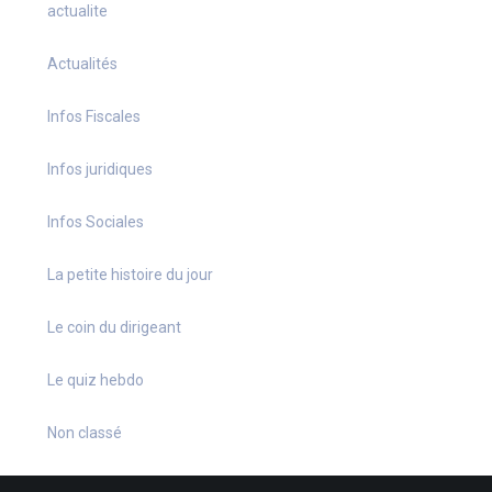
actualite
Actualités
Infos Fiscales
Infos juridiques
Infos Sociales
La petite histoire du jour
Le coin du dirigeant
Le quiz hebdo
Non classé
quizz