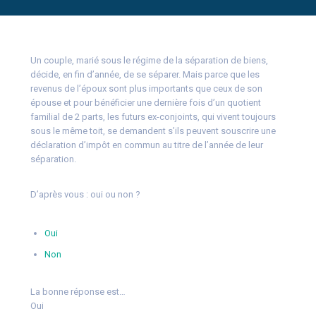
Un couple, marié sous le régime de la séparation de biens,
décide, en fin d’année, de se séparer. Mais parce que les
revenus de l’époux sont plus importants que ceux de son
épouse et pour bénéficier une dernière fois d’un quotient
familial de 2 parts, les futurs ex-conjoints, qui vivent toujours
sous le même toit, se demandent s’ils peuvent souscrire une
déclaration d’impôt en commun au titre de l’année de leur
séparation.
D’après vous : oui ou non ?
Oui
Non
La bonne réponse est…
Oui