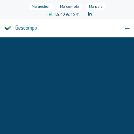
Ma gestion
Ma compta
Ma paie
Tél.
: 02 40 92 15 41