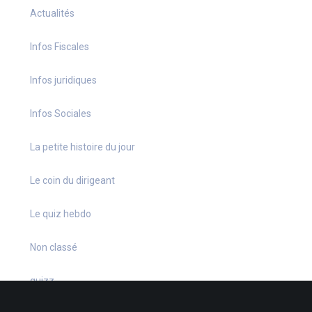
Actualités
Infos Fiscales
Infos juridiques
Infos Sociales
La petite histoire du jour
Le coin du dirigeant
Le quiz hebdo
Non classé
quizz