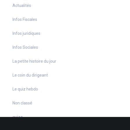
Actualités
Infos Fiscales
Infos juridiques
Infos Sociales
La petite histoire du jour
Le coin du dirigeant
Le quiz hebdo
Non classé
quizz