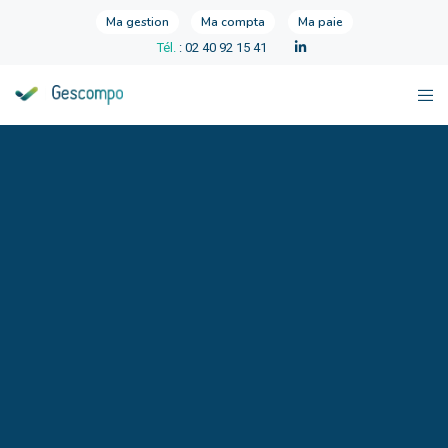
Ma gestion
Ma compta
Ma paie
Tél.
: 02 40 92 15 41