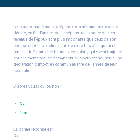
Un couple, marié sous le régime de la séparation de biens,
décide, en fin d’année, de se séparer. Mais parce que les
revenus de l’époux sont plus importants que ceux de son
épouse et pour bénéficier une dernière fois d’un quotient
familial de 2 parts, les futurs ex-conjoints, qui vivent toujours
sous le même toit, se demandent s’ils peuvent souscrire une
déclaration d’impôt en commun au titre de l’année de leur
séparation.
D’après vous : oui ou non ?
Oui
Non
La bonne réponse est…
Oui