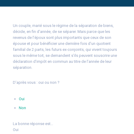
Un couple, marié sous le régime de la séparation de biens,
décide, en fin d’année, de se séparer. Mais parce que les
revenus de l’époux sont plus importants que ceux de son
épouse et pour bénéficier une dernière fois d’un quotient
familial de 2 parts, les futurs ex-conjoints, qui vivent toujours
sous le même toit, se demandent s’ils peuvent souscrire une
déclaration d’impôt en commun au titre de l’année de leur
séparation.
D’après vous : oui ou non ?
Oui
Non
La bonne réponse est…
Oui