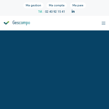
Ma gestion
Ma compta
Ma paie
Tél.
: 02 40 92 15 41