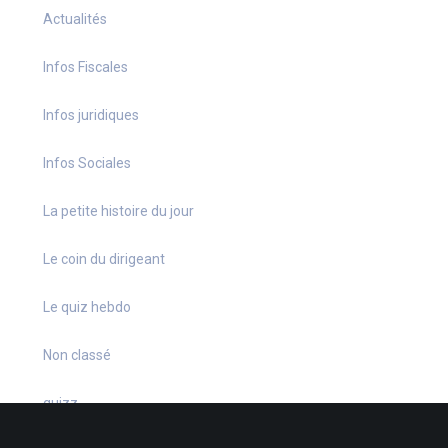
Actualités
Infos Fiscales
Infos juridiques
Infos Sociales
La petite histoire du jour
Le coin du dirigeant
Le quiz hebdo
Non classé
quizz