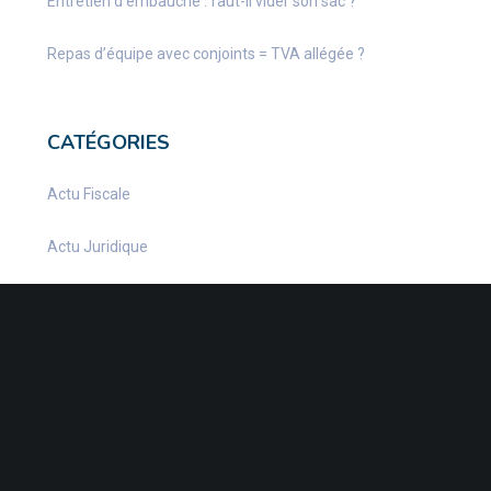
Entretien d’embauche : faut-il vider son sac ?
Repas d’équipe avec conjoints = TVA allégée ?
CATÉGORIES
Actu Fiscale
Actu Juridique
Actu Sociale
actualite
Actualités
Infos Fiscales