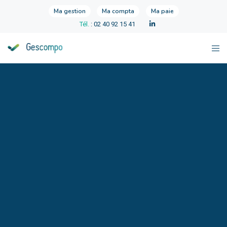
Ma gestion
Ma compta
Ma paie
Tél.
: 02 40 92 15 41